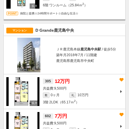
2
6階
ワンルーム（25.84ｍ
）
病院と提携☆24時間サポート☆自由な生活☆
D Grande鹿児島中央
マンション
ＪＲ鹿児島本線
鹿児島中央駅
/ 徒歩5分
築年月2018年7月 / 11階建
鹿児島県鹿児島市中央町
12万円
305
9,500円
0ヶ月
10万円
敷
礼
2
3階
2LDK（65.17ｍ
）
7万円
602
9,500円