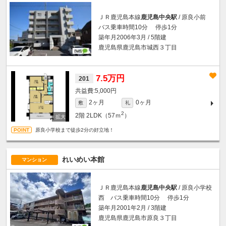
ＪＲ鹿児島本線
鹿児島中央駅
/ 原良小前
バス乗車時間10分 停歩1分
築年月2006年3月 / 5階建
鹿児島県鹿児島市城西３丁目
7.5万円
201
5,000円
2ヶ月
0ヶ月
敷
礼
2
2階
2LDK（57ｍ
）
原良小学校まで徒歩2分の好立地！
れいめい本館
マンション
ＪＲ鹿児島本線
鹿児島中央駅
/ 原良小学校
西 バス乗車時間10分 停歩1分
築年月2001年2月 / 3階建
鹿児島県鹿児島市原良３丁目