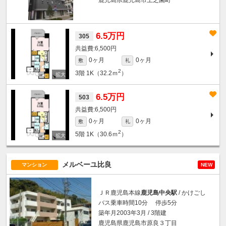
鹿児島県鹿児島市上之園町
6.5万円
305
6,500円
0ヶ月
0ヶ月
敷
礼
2
3階
1K（32.2ｍ
）
6.5万円
503
6,500円
0ヶ月
0ヶ月
敷
礼
2
5階
1K（30.6ｍ
）
メルベーユ比良
マンション
NEW
ＪＲ鹿児島本線
鹿児島中央駅
/ かけごし
バス乗車時間10分 停歩5分
築年月2003年3月 / 3階建
鹿児島県鹿児島市原良３丁目