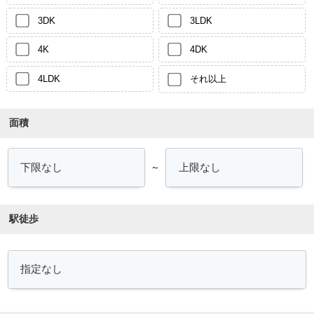
3DK
3LDK
4K
4DK
4LDK
それ以上
面積
～
駅徒歩