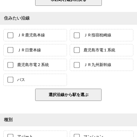
住みたい沿線
ＪＲ鹿児島本線
ＪＲ指宿枕崎線
ＪＲ日豊本線
鹿児島市電１系統
鹿児島市電２系統
ＪＲ九州新幹線
バス
種別
アパート
マンション