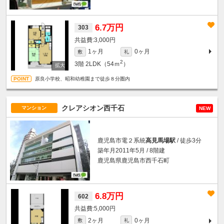
6.7万円
303
3,000円
1ヶ月
0ヶ月
敷
礼
2
3階
2LDK（54ｍ
）
原良小学校、昭和幼稚園まで徒歩８分圏内
クレアシオン西千石
マンション
NEW
鹿児島市電２系統
高見馬場駅
/ 徒歩3分
築年月2011年5月 / 8階建
鹿児島県鹿児島市西千石町
6.8万円
602
5,000円
2ヶ月
0ヶ月
敷
礼