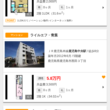
2,000円
0ヶ月
1ヶ月
敷
礼
2
2階
1LDK（31.6ｍ
）
1LDKのリノベーション物件♪インターネット無料♪
ライルエフ・青葉
マンション
ＪＲ鹿児島本線
鹿児島中央駅
/ 徒歩8分
築年月2012年6月 / 5階建
鹿児島県鹿児島市西田３丁目
5.8万円
201
3,500円
0ヶ月
1ヶ月
敷
礼
2
2階
1K（34.02ｍ
）