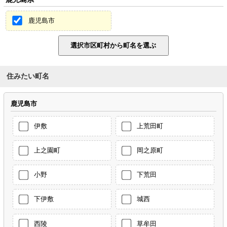
鹿児島市
住みたい町名
鹿児島市
伊敷
上荒田町
上之園町
岡之原町
小野
下荒田
下伊敷
城西
西陵
草牟田