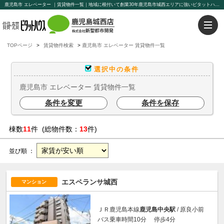
鹿児島市 エレベーター ｜賃貸物件一覧｜地域に根付いて創業30年鹿児島市城西エリアに強いピタットハウス鹿児島城西店【新聖都市開発】豊富な物件を取り揃えております。賃貸管理もお任せください。
TOPページ
賃貸物件検索
鹿児島市 エレベーター 賃貸物件一覧
選択中の条件
鹿児島市 エレベーター 賃貸物件一覧
条件を変更
条件を保存
棟数
11
件 (総物件数：
13
件)
並び順 ：
エスペランサ城西
マンション
ＪＲ鹿児島本線
鹿児島中央駅
/ 原良小前
バス乗車時間10分 停歩4分