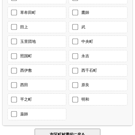
草牟田町
鷹師
田上
武
玉里団地
中央町
照国町
永吉
西伊敷
西千石町
西田
原良
平之町
明和
薬師