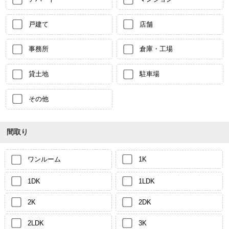
戸建て
店舗
事務所
倉庫・工場
貸土地
駐車場
その他
間取り
ワンルーム
1K
1DK
1LDK
2K
2DK
2LDK
3K