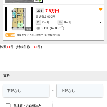
7.8万円
201
3,000円
2ヶ月
0ヶ月
敷
礼
2
2階
3LDK（62.08ｍ
）
原良エリアに３LDK物件！駐車場2台OK！
棟数
11
件 (総物件数：
13
件)
条件を絞り込む
賃料
～
管理費・共益費込み