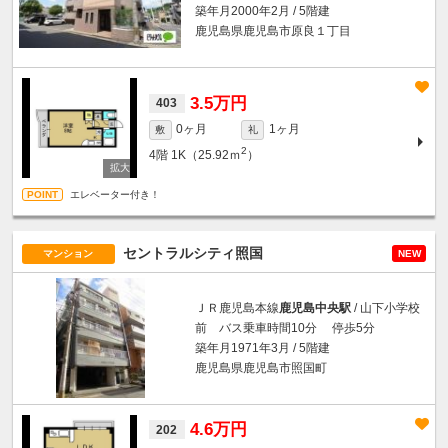
築年月2000年2月 / 5階建
鹿児島県鹿児島市原良１丁目
3.5万円
403
0ヶ月
1ヶ月
敷
礼
2
4階
1K（25.92ｍ
）
エレベーター付き！
セントラルシティ照国
マンション
NEW
ＪＲ鹿児島本線
鹿児島中央駅
/ 山下小学校
前 バス乗車時間10分 停歩5分
築年月1971年3月 / 5階建
鹿児島県鹿児島市照国町
4.6万円
202