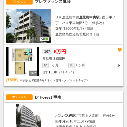
プレファランス鷹師
マンション
ＪＲ鹿児島本線
鹿児島中央駅
/ 西田中ノ
丁 バス乗車時間6分 停歩2分
築年月2006年3月 / 4階建
鹿児島県鹿児島市鷹師２丁目
6万円
107
3,000円
1ヶ月
0ヶ月
敷
礼
2
1階
1LDK（41.4ｍ
）
中央駅まで徒歩8分！ネット無料・メゾネットタイプ♪
D' Forest 甲南
マンション
バス
バス停駅
/ 市営上之園町 停歩1分
築年月2018年11月 / 9階建