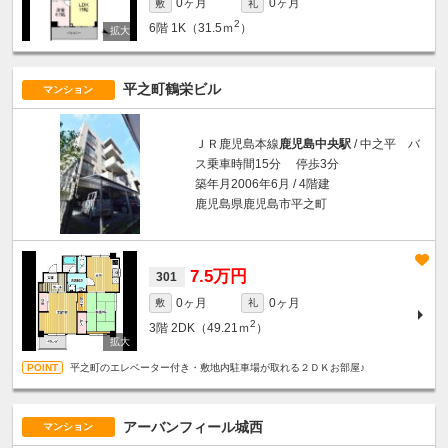
0ヶ月
0ヶ月
敷
礼
2
6階
1K（31.5ｍ
）
平之町鶴栄ビル
マンション
ＪＲ鹿児島本線
鹿児島中央駅
/ 中之平 バ
ス乗車時間15分 停歩3分
築年月2006年6月 / 4階建
鹿児島県鹿児島市平之町
7.5万円
301
0ヶ月
0ヶ月
敷
礼
2
3階
2DK（49.21ｍ
）
平之町のエレベーター付き・敷地内駐車場が取れる２ＤＫお部屋♪
アーバンフィール城西
マンション