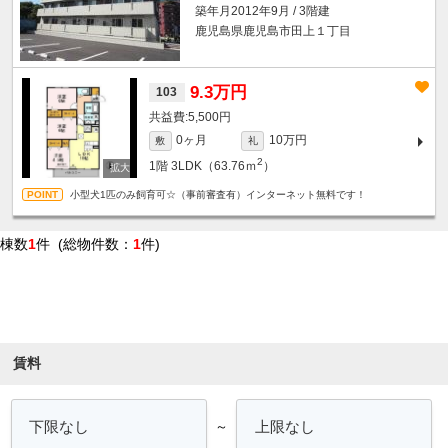
築年月2012年9月 / 3階建
鹿児島県鹿児島市田上１丁目
9.3万円
103
5,500円
0ヶ月
10万円
敷
礼
2
1階
3LDK（63.76ｍ
）
小型犬1匹のみ飼育可☆（事前審査有）インターネット無料です！
棟数
1
件 (総物件数：
1
件)
条件を絞り込む
賃料
～