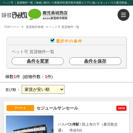
ペット可 ｜賃貸物件一覧｜地域に根付いて創業30年鹿児島市城西エリアに強いピタットハウス鹿児島城西店【新聖都市開発】豊富な物件を取り揃えております。賃貸管理もお任せください。
TOPページ
賃貸物件検索
ペット可 賃貸物件一覧
選択中の条件
ペット可 賃貸物件一覧
条件を変更
条件を保存
棟数
1
件 (総物件数：
1
件)
並び順 ：
セジュールサンセール
アパート
NEW
バス
バス停駅
/ 田上寺の下（鹿児島交
通） 停歩5分