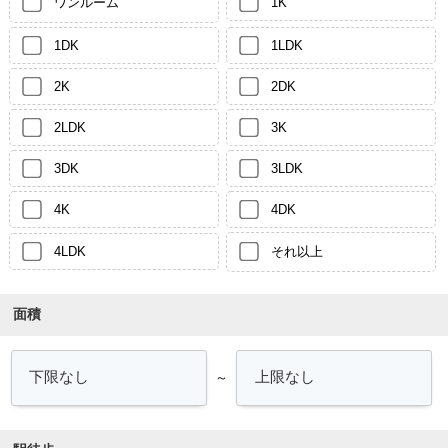
ワンルーム
1K
1DK
1LDK
2K
2DK
2LDK
3K
3DK
3LDK
4K
4DK
4LDK
それ以上
面積
～