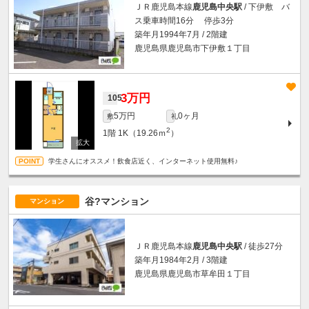
ＪＲ鹿児島本線
鹿児島中央駅
/ 下伊敷 バ
ス乗車時間16分 停歩3分
築年月1994年7月 / 2階建
鹿児島県鹿児島市下伊敷１丁目
3万円
105
5万円
0ヶ月
敷
礼
2
1階
1K（19.26ｍ
）
学生さんにオススメ！飲食店近く、インターネット使用無料♪
谷?マンション
マンション
ＪＲ鹿児島本線
鹿児島中央駅
/ 徒歩27分
築年月1984年2月 / 3階建
鹿児島県鹿児島市草牟田１丁目