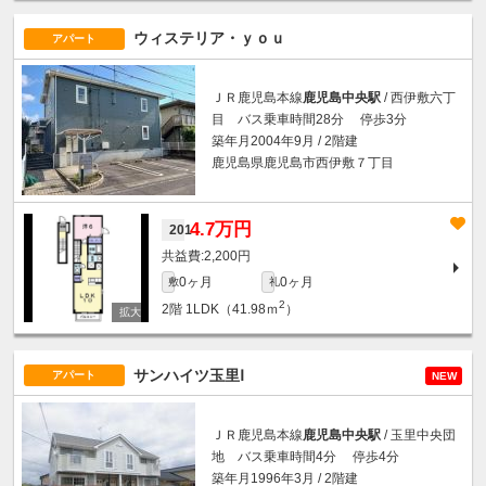
ウィステリア・ｙｏｕ
アパート
ＪＲ鹿児島本線
鹿児島中央駅
/ 西伊敷六丁
目 バス乗車時間28分 停歩3分
築年月2004年9月 / 2階建
鹿児島県鹿児島市西伊敷７丁目
4.7万円
201
2,200円
0ヶ月
0ヶ月
敷
礼
2
2階
1LDK（41.98ｍ
）
サンハイツ玉里Ⅰ
アパート
NEW
ＪＲ鹿児島本線
鹿児島中央駅
/ 玉里中央団
地 バス乗車時間4分 停歩4分
築年月1996年3月 / 2階建