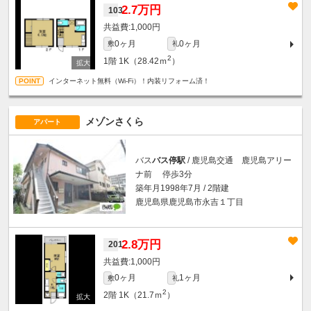
2.7万円
103
1,000円
0ヶ月
0ヶ月
敷
礼
2
1階
1K（28.42ｍ
）
インターネット無料（Wi-Fi）！内装リフォーム済！
メゾンさくら
アパート
バス
バス停駅
/ 鹿児島交通 鹿児島アリー
ナ前 停歩3分
築年月1998年7月 / 2階建
鹿児島県鹿児島市永吉１丁目
2.8万円
201
1,000円
0ヶ月
1ヶ月
敷
礼
2
2階
1K（21.7ｍ
）