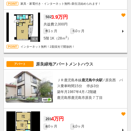
家具・家電付き・インターネット無料♪新生活始められます！
3.9万円
502
2,000円
1ヶ月
0ヶ月
敷
礼
2
5階
1K（28ｍ
）
インターネット無料！2面採光で開放的！
原良緑地アパートメントハウス
アパート
ＪＲ鹿児島本線
鹿児島中央駅
/ 原良西 バ
ス乗車時間15分 停歩3分
築年月1987年4月 / 2階建
鹿児島県鹿児島市原良７丁目
4万円
201
0ヶ月
0ヶ月
敷
礼