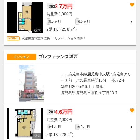
3.7万円
203
1,000円
0ヶ月
0ヶ月
敷
礼
2
2階
1K（25.8ｍ
）
洗濯機置場室内にあり♪リノベーション物件！
プレファランス城西
マンション
ＪＲ鹿児島本線
鹿児島中央駅
/ 鹿児島アリ
ーナ前 バス乗車時間15分 停歩2分
築年月2005年6月 / 5階建
鹿児島県鹿児島市原良１丁目13-7
4.6万円
201
2,000円
1ヶ月
0ヶ月
敷
礼
2
2階
1K（28ｍ
）