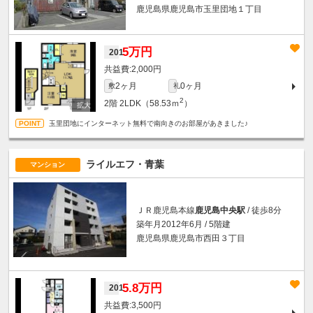
鹿児島県鹿児島市玉里団地１丁目
5万円
201
2,000円
2ヶ月
0ヶ月
敷
礼
2
2階
2LDK（58.53ｍ
）
玉里団地にインターネット無料で南向きのお部屋があきました♪
ライルエフ・青葉
マンション
ＪＲ鹿児島本線
鹿児島中央駅
/ 徒歩8分
築年月2012年6月 / 5階建
鹿児島県鹿児島市西田３丁目
5.8万円
201
3,500円