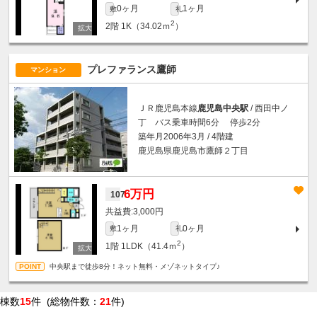
0ヶ月
1ヶ月
敷
礼
2
2階
1K（34.02ｍ
）
プレファランス鷹師
マンション
ＪＲ鹿児島本線
鹿児島中央駅
/ 西田中ノ
丁 バス乗車時間6分 停歩2分
築年月2006年3月 / 4階建
鹿児島県鹿児島市鷹師２丁目
6万円
107
3,000円
1ヶ月
0ヶ月
敷
礼
2
1階
1LDK（41.4ｍ
）
中央駅まで徒歩8分！ネット無料・メゾネットタイプ♪
棟数
15
件 (総物件数：
21
件)