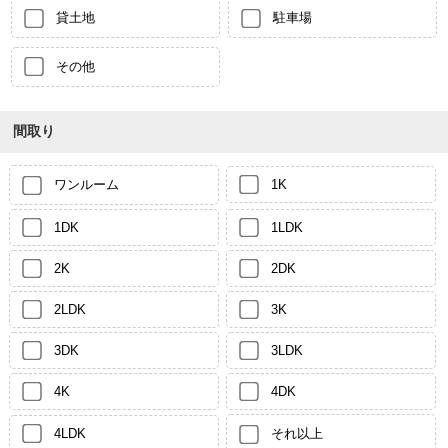
貸土地
駐車場
その他
間取り
ワンルーム
1K
1DK
1LDK
2K
2DK
2LDK
3K
3DK
3LDK
4K
4DK
4LDK
それ以上