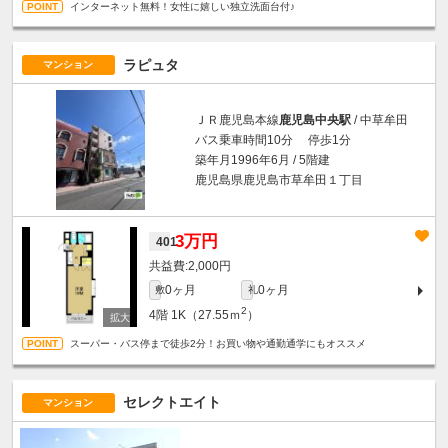
インターネット無料！女性に嬉しい独立洗面台付♪
ラピュタ
マンション
ＪＲ鹿児島本線
鹿児島中央駅
/ 中草牟田
バス乗車時間10分 停歩1分
築年月1996年6月 / 5階建
鹿児島県鹿児島市草牟田１丁目
3万円
401
2,000円
0ヶ月
0ヶ月
敷
礼
2
4階
1K（27.55ｍ
）
スーパー・バス停まで徒歩2分！お買い物や通勤通学にもオススメ
セレクトエイト
マンション