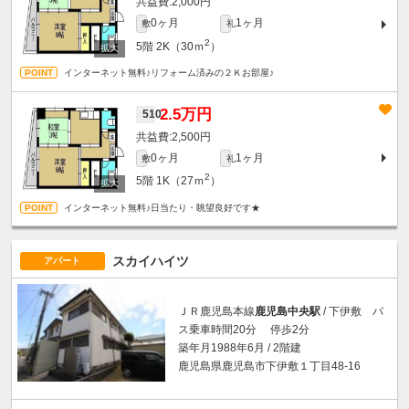
2,000円
0ヶ月
1ヶ月
敷
礼
2
5階
2K（30ｍ
）
インターネット無料♪リフォーム済みの２Ｋお部屋♪
2.5万円
510
2,500円
0ヶ月
1ヶ月
敷
礼
2
5階
1K（27ｍ
）
インターネット無料♪日当たり・眺望良好です★
スカイハイツ
アパート
ＪＲ鹿児島本線
鹿児島中央駅
/ 下伊敷 バ
ス乗車時間20分 停歩2分
築年月1988年6月 / 2階建
鹿児島県鹿児島市下伊敷１丁目48-16