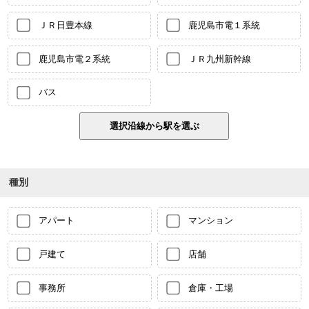
ＪＲ日豊本線
鹿児島市電１系統
鹿児島市電２系統
ＪＲ九州新幹線
バス
種別
アパート
マンション
戸建て
店舗
事務所
倉庫・工場