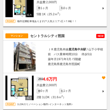
2,000円
1ヶ月
0ヶ月
敷
礼
2
5階
1K（25.2ｍ
）
物件近隣駐車場あります(^^人気エリア♪広々7.6帖！！
セントラルシティ照国
マンション
NEW
ＪＲ鹿児島本線
鹿児島中央駅
/ 山下小学校
前 バス乗車時間10分 停歩5分
築年月1971年3月 / 5階建
鹿児島県鹿児島市照国町
4.6万円
202
2,000円
0ヶ月
1ヶ月
敷
礼
2
2階
1LDK（31.6ｍ
）
1LDKのリノベーション物件♪インターネット無料♪