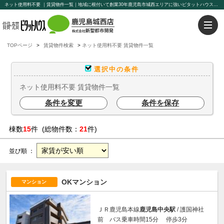
ネット使用料不要 ｜賃貸物件一覧｜地域に根付いて創業30年鹿児島市城西エリアに強いピタットハウス鹿児島城西店【新聖都市開発】豊富な物件を取り揃えております。賃貸管理もお任せください。
TOPページ
賃貸物件検索
ネット使用料不要 賃貸物件一覧
選択中の条件
ネット使用料不要 賃貸物件一覧
条件を変更
条件を保存
棟数
15
件 (総物件数：
21
件)
並び順 ：
OKマンション
マンション
ＪＲ鹿児島本線
鹿児島中央駅
/ 護国神社
前 バス乗車時間15分 停歩3分