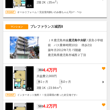
2
2階
2K（35ｍ
）
オールリフォーム！完全室内飼いのみ猫ちゃん可(=^・^=)♪
プレファランス城西Ⅱ
マンション
ＪＲ鹿児島本線
鹿児島中央駅
/ 原良小学校
前 バス乗車時間10分 停歩2分
築年月2012年7月 / 5階建
鹿児島県鹿児島市城西２丁目
4.4万円
302
2,000円
1ヶ月
0ヶ月
敷
礼
2
3階
1K（23.94ｍ
）
インターネット無料！！生活環境の整った好立地です♪
4.2万円
501