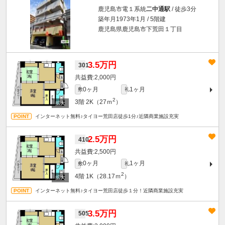
鹿児島市電１系統
二中通駅
/ 徒歩3分
築年月1973年1月 / 5階建
鹿児島県鹿児島市下荒田１丁目
3.5万円
301
2,000円
0ヶ月
1ヶ月
敷
礼
2
3階
2K（27ｍ
）
インターネット無料♪タイヨー荒田店徒歩1分♪近隣商業施設充実
2.5万円
410
2,500円
0ヶ月
1ヶ月
敷
礼
2
4階
1K（28.17ｍ
）
インターネット無料♪タイヨー荒田店徒歩１分！近隣商業施設充実
3.5万円
505