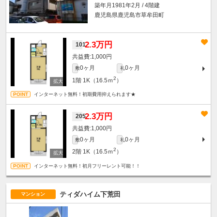
築年月1981年2月 / 4階建
鹿児島県鹿児島市草牟田町
2.3万円
101
1,000円
0ヶ月
0ヶ月
敷
礼
2
1階
1K（16.5ｍ
）
インターネット無料！初期費用抑えられます★
2.3万円
205
1,000円
0ヶ月
0ヶ月
敷
礼
2
2階
1K（16.5ｍ
）
インターネット無料！初月フリーレント可能！！
ティダハイム下荒田
マンション