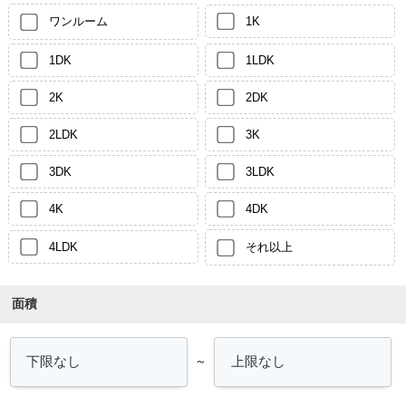
ワンルーム
1K
1DK
1LDK
2K
2DK
2LDK
3K
3DK
3LDK
4K
4DK
4LDK
それ以上
面積
～