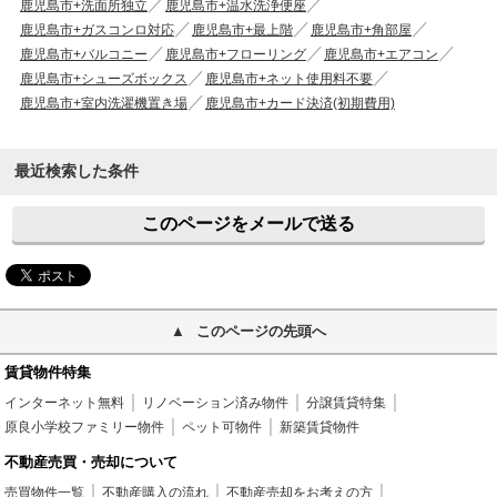
鹿児島市+洗面所独立
鹿児島市+温水洗浄便座
鹿児島市+ガスコンロ対応
鹿児島市+最上階
鹿児島市+角部屋
鹿児島市+バルコニー
鹿児島市+フローリング
鹿児島市+エアコン
鹿児島市+シューズボックス
鹿児島市+ネット使用料不要
鹿児島市+室内洗濯機置き場
鹿児島市+カード決済(初期費用)
最近検索した条件
このページをメールで送る
このページの先頭へ
賃貸物件特集
インターネット無料
リノベーション済み物件
分譲賃貸特集
原良小学校ファミリー物件
ペット可物件
新築賃貸物件
不動産売買・売却について
売買物件一覧
不動産購入の流れ
不動産売却をお考えの方