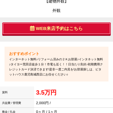
【建物外観】
外観
WEB来店予約はこちら
インターネット無料♪リフォーム済みの２Ｋお部屋♪インタネット無料
♪タイヨー荒田店徒歩１分！市電も近く！！日当たり良好♪初期費用ク
レジットカード決済できます!是非一度ご内見を!お部屋探しは、ピタ
ットハウス鹿児島城西店にお任せください♪
3.5万円
賃料
2,000円 /
共益費 / 管理費
0ヶ月 / 1ヶ月
敷金 / 礼金