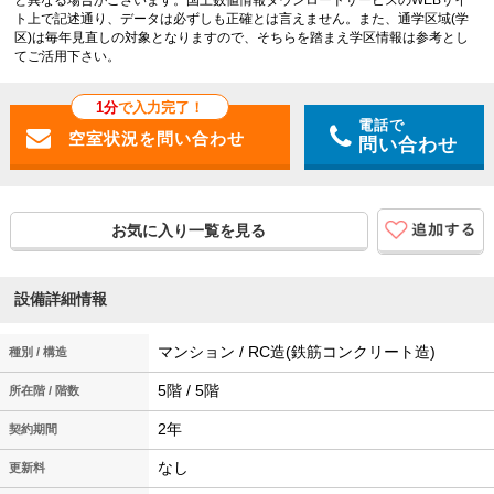
ト上で記述通り、データは必ずしも正確とは言えません。また、通学区域(学
区)は毎年見直しの対象となりますので、そちらを踏まえ学区情報は参考とし
てご活用下さい。
1分
で入力完了！
電話で
問い合わせ
お気に入り一覧を見る
設備詳細情報
マンション / RC造(鉄筋コンクリート造)
種別 / 構造
5階 / 5階
所在階 / 階数
2年
契約期間
なし
更新料