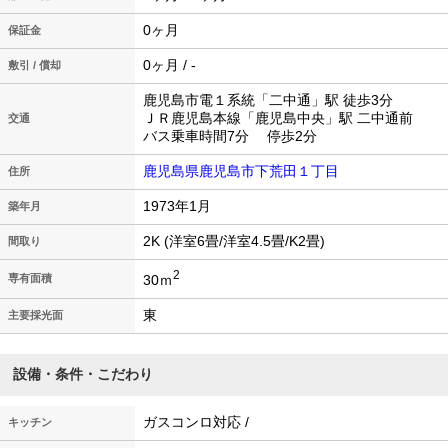
0ヶ月
保証金
0ヶ月 / -
敷引 / 償却
鹿児島市電１系統「二中通」駅 徒歩3分
ＪＲ鹿児島本線「鹿児島中央」駅 二中通前
交通
バス乗車時間7分 停歩2分
鹿児島県鹿児島市下荒田１丁目
住所
1973年1月
築年月
2K (洋室6畳/洋室4.5畳/K2畳)
間取り
2
30ｍ
専有面積
東
主要採光面
設備・条件・こだわり
ガスコンロ対応 /
キッチン