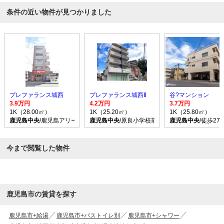
条件の近い物件が見つかりました
プレファランス城西
プレファランス城西Ⅱ
谷?マンション
3.9万円
4.2万円
3.7万円
1K（28.00㎡）
1K（25.20㎡）
1K（25.80㎡）
鹿児島中央
/鹿児島アリーナ前 バス乗車時間15分 停歩2分
鹿児島中央
/原良小学校前 バス乗車時間10分 
鹿児島中央
/徒歩27
今まで閲覧した物件
鹿児島市の賃貸を探す
鹿児島市+給湯
鹿児島市+バストイレ別
鹿児島市+シャワー