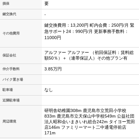
要
損保
-
鍵交換代
鍵交換費用：13,200円 町内会費：250円/月 緊
急サポート24：990円/月 更新事務手数料：
その他費用
11000円
アルファー アルファー （初回保証料：賃料総
保証会社
額50％）＋（連帯保証人）その他プラン有
3.85万円
仲介手数料
バイク置き場
なし
駐車場
近隣駐車場
研明舎幼稚園308m 鹿児島市立荒田小学校
833m 鹿児島市立天保山中学校549m 公益社団
法人昭和会いまきいれ総合242m タイヨー荒田
周辺環境
店146m ファミリーマート二中通電停前店
171m