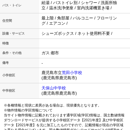
給湯 / バストイレ別 / シャワー / 洗面所独
バス・トイレ
立 / 温水洗浄便座 / 室内洗濯機置き場 /
最上階 / 角部屋 / バルコニー / フローリン
住空間
グ / エアコン /
シューズボックス / ネット使用料不要 /
設備・サービス
特徴
ガス:都市
条件・その他
-
備考
鹿児島市立
荒田小学校
小学校区
(鹿児島県鹿児島市)
天保山中学校
中学校区
(鹿児島県鹿児島市)
※各種情報と現状に差異がある場合は、現状優先となります。
※物件情報の学区情報について
当サイト物件情報に記載されております通学区域(学区)情報は、国土数値情報
ダウンロードサービスが提供する小学校区データ【2021年度】及び中学校区
データ【2021年度】を元に加工したものですので、記載情報が現在の学区域
と異なる場合がございます。国土数値情報ダウンロードサービスのWEBサイ