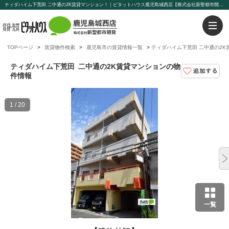
ティダハイム下荒田 二中通の2K賃貸マンション！｜ピタットハウス鹿児島城西店【株式会社新聖都市開発】
TOPページ
賃貸物件検索
鹿児島市の賃貸情報一覧
ティダハイム下荒田 二中通の2K
ティダハイム下荒田
二中通の2K賃貸マンションの物
件情報
1 / 20
一覧