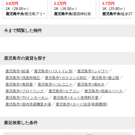
3.9万円
2.3万円
3.7万円
1K（28.00㎡）
1K（16.50㎡）
1K（25.80㎡）
鹿児島中央
/鹿児島アリーナ前 バス乗車時間15分 停歩2分
鹿児島中央
/護国神社前 バス乗車時間15分 停歩
鹿児島中央
/徒歩27
今まで閲覧した物件
鹿児島市の賃貸を探す
鹿児島市+給湯
鹿児島市+バストイレ別
鹿児島市+シャワー
鹿児島市+洗面所独立
鹿児島市+ガスコンロ対応
鹿児島市+最上階
鹿児島市+角部屋
鹿児島市+バルコニー
鹿児島市+南向き
鹿児島市+フローリング
鹿児島市+エアコン
鹿児島市+収納スペース
鹿児島市+TVインターホン
鹿児島市+ネット使用料不要
鹿児島市+室内洗濯機置き場
鹿児島市+カード決済(初期費用)
最近検索した条件