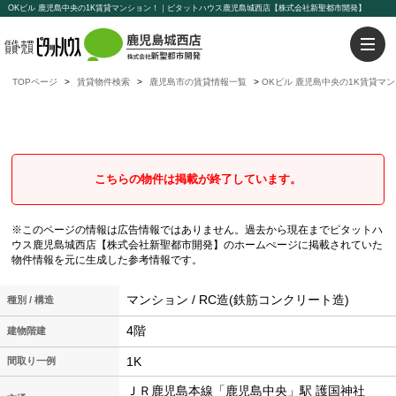
OKビル 鹿児島中央の1K賃貸マンション！｜ピタットハウス鹿児島城西店【株式会社新聖都市開発】
TOPページ
賃貸物件検索
鹿児島市の賃貸情報一覧
OKビル 鹿児島中央の1K賃貸マ
OKビル
鹿児島中央の1K賃貸マンション
こちらの物件は掲載が終了しています。
※このページの情報は広告情報ではありません。過去から現在までピタットハ
ウス鹿児島城西店【株式会社新聖都市開発】のホームぺージに掲載されていた
物件情報を元に生成した参考情報です。
マンション / RC造(鉄筋コンクリート造)
種別 / 構造
4階
建物階建
1K
間取り一例
ＪＲ鹿児島本線「鹿児島中央」駅 護国神社