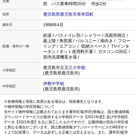
交通
前 バス乗車時間20分 停歩2分
鹿児島県鹿児島市草牟田町
住所
1998年4月
築年月
給湯 / バストイレ別 / シャワー / 洗面所独立 /
最上階 / 角部屋 / バルコニー / 南向き / フロー
リング / エアコン / 収納スペース / TVインタ
設備・条件の一例
ーホン / ネット使用料不要 / ガスコンロ対応 /
室内洗濯機置き場 /
鹿児島市立
玉江小学校
小学校区
(鹿児島県鹿児島市)
伊敷中学校
中学校区
(鹿児島県鹿児島市)
※各種情報と現状に差異がある場合は、現状優先となります。
※物件情報の学区情報について
当サイト物件情報に記載されております通学区域(学区)情報は、国土数値情報
ダウンロードサービスが提供する小学校区データ【2021年度】及び中学校区
データ【2021年度】を元に加工したものですので、記載情報が現在の学区域
と異なる場合がございます。国土数値情報ダウンロードサービスのWEBサイ
ト上で記述通り、データは必ずしも正確とは言えません。また、通学区域(学