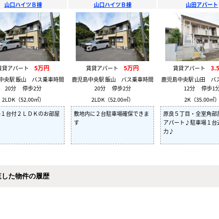
山口ハイツＢ棟
山口ハイツＢ棟
山田アパート
5万円
5万円
3.
賃貸アパート
賃貸アパート
賃貸アパート
中央駅 飯山 バス乗車時間
鹿児島中央駅 飯山 バス乗車時間
鹿児島中央駅 山田 バ
20分 停歩2分
20分 停歩2分
12分 停歩1
2LDK（52.00㎡）
2LDK（52.00㎡）
2K（35.00㎡
場１台付２ＬＤＫのお部屋
敷地内に２台駐車場確保できま
原良５丁目・全室角部
す
アパート♪駐車場１台
力♪
覧した物件の履歴