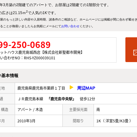
10年3月築の2階建てのアパートで、お部屋は2階建ての1階部分です。
2
広さは21.15ｍ
で人気の1Kです。
屋のもっと詳しい内容や入居時期、諸条件のご相談など、ホームページには掲載が間に合わず載せ
ることが御座いましたらお気軽にメールにて
お問い合わせ
ください。
99-250-0689
ットハウス鹿児島城西店【株式会社新聖都市開発】
い合わせNO：RHS-YZ000039101
件基本情報
在地
鹿児島県鹿児島市薬師１丁目
周辺MAP
通
ＪＲ鹿児島本線
「鹿児島中央駅」
徒歩12分
/ 構造
アパート / 木造
主要採光面
南
年月
2010年3月
間取り
1K（ 洋室5畳/K3畳 ）