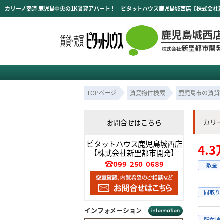
カリーノ薬師 鹿児島中央の1K賃貸アパート！｜ピタットハウス鹿児島城西店【株式会社
TOPページ
賃貸物件検索
鹿児島市の賃貸
カリ
お問合せはこちら
ピタットハウス鹿児島城西店
4.
【株式会社新聖都市開発】
099-250-0689
敷金
間取り
インフォメーション
所在地