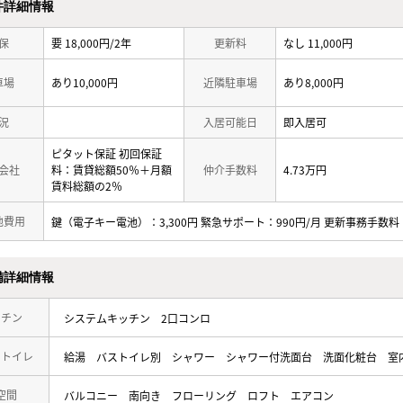
件詳細情報
保
要 18,000円/2年
更新料
なし 11,000円
車場
あり10,000円
近隣駐車場
あり8,000円
況
入居可能日
即入居可
ピタット保証 初回保証
会社
料：賃貸総額50％＋月額
仲介手数料
4.73万円
賃料総額の2％
他費用
鍵（電子キー電池）：3,300円 緊急サポート：990円/月 更新事務手数料：
備詳細情報
ッチン
システムキッチン
2口コンロ
・トイレ
給湯
バストイレ別
シャワー
シャワー付洗面台
洗面化粧台
室
空間
バルコニー
南向き
フローリング
ロフト
エアコン