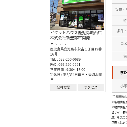
設備・
特
条件
ピタットハウス鹿児島城西店
株式会社新聖都市開発
コ
〒890-0023
鹿児島県鹿児島市永吉１丁目19番
16号
備
TEL : 099-250-0689
FAX : 099-250-0691
営業時間 : 9:30～18:00
学
定休日 : 第2,第4日曜日・毎週水曜
日
小
会社概要
アクセス
情報更新日
※各種情報
※物件情報
当サイト物
度】を元に
正確とは言