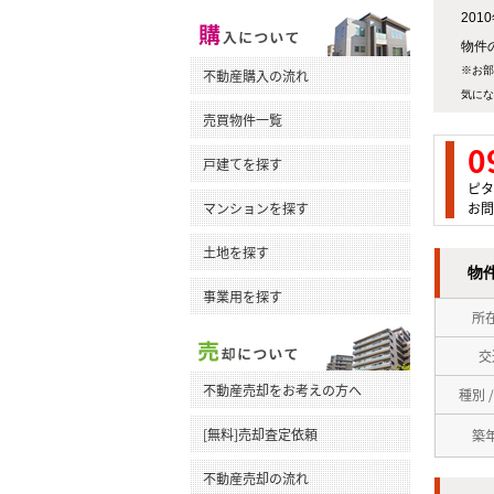
20
物件の
※お部
不動産購入の流れ
気にな
売買物件一覧
0
戸建てを探す
ピタ
マンションを探す
お問
土地を探す
物
事業用を探す
所
交
不動産売却をお考えの方へ
種別 
[無料]売却査定依頼
築
不動産売却の流れ