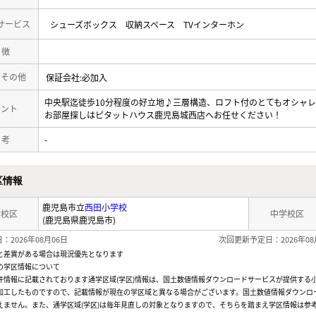
サービス
シューズボックス
収納スペース
TVインターホン
 徴
・その他
保証会社:必加入
中央駅迄徒歩10分程度の好立地♪三層構造、ロフト付のとてもオシャ
メント
お部屋探しはピタットハウス鹿児島城西店へお任せください！
 考
-
区情報
鹿児島市立
西田小学校
学校区
中学校区
(鹿児島県鹿児島市)
：2026年08月06日
次回更新予定日：2026年08
と差異がある場合は現況優先となります
の学区情報について
件情報に記載されております通学区域(学区)情報は、国土数値情報ダウンロードサービスが提供する小学
加工したものですので、記載情報が現在の学区域と異なる場合がございます。国土数値情報ダウンロ
えません。また、通学区域(学区)は毎年見直しの対象となりますので、そちらを踏まえ学区情報は参