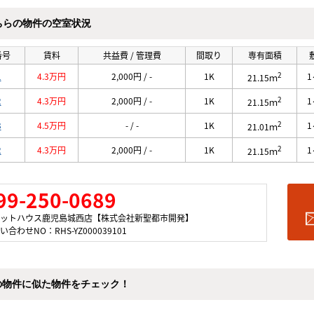
ちらの物件の空室状況
番号
賃料
共益費 / 管理費
間取り
専有面積
2
1
4.3万円
2,000円 / -
1K
1
21.15ｍ
2
2
4.3万円
2,000円 / -
1K
1
21.15ｍ
2
3
4.5万円
- / -
1K
1
21.01ｍ
2
2
4.3万円
2,000円 / -
1K
1
21.15ｍ
99-250-0689
ットハウス鹿児島城西店【株式会社新聖都市開発】
い合わせNO：RHS-YZ000039101
の物件に似た物件をチェック！