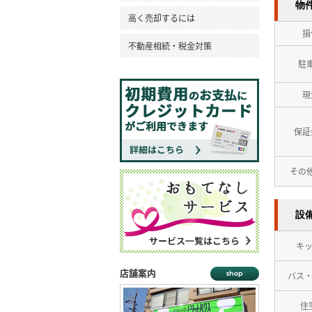
物
高く売却するには
損
不動産相続・税金対策
駐
現
保証
その
設
キ
店舗案内
バス
住