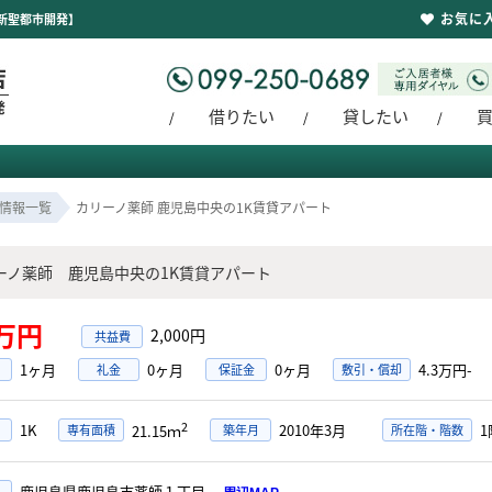
お気に
新聖都市開発】
借りたい
貸したい
情報一覧
カリーノ薬師 鹿児島中央の1K賃貸アパート
ーノ薬師 鹿児島中央の1K賃貸アパート
3万円
2,000円
1ヶ月
0ヶ月
0ヶ月
4.3万円-
礼金
保証金
敷引・償却
2
1K
2010年3月
1
専有面積
築年月
所在階・階数
21.15ｍ
鹿児島県鹿児島市薬師１丁目