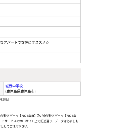
レなアパートで女性にオススメ☆
城西中学校
(鹿児島県鹿児島市)
月20日
校区データ【2021年度】及び中学校区データ【2021年
ードサービスのWEBサイト上で記述通り、データは必ずしも
考としてご活用下さい。