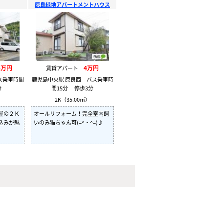
原良緑地アパートメントハウス
5万円
4万円
賃貸アパート
ス乗車時間
鹿児島中央駅 原良西 バス乗車時
分
間15分 停歩3分
）
2K（35.00㎡）
屋の２Ｋ
オールリフォーム！完全室内飼
込みが魅
いのみ猫ちゃん可(=^・^=)♪