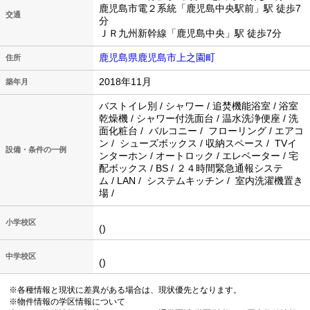
鹿児島市電２系統「鹿児島中央駅前」駅 徒歩7
交通
分
ＪＲ九州新幹線「鹿児島中央」駅 徒歩7分
鹿児島県鹿児島市上之園町
住所
2018年11月
築年月
バストイレ別 / シャワー / 追焚機能浴室 / 浴室
乾燥機 / シャワー付洗面台 / 温水洗浄便座 / 洗
面化粧台 / バルコニー / フローリング / エアコ
ン / シューズボックス / 収納スペース / TVイ
設備・条件の一例
ンターホン / オートロック / エレベーター / 宅
配ボックス / BS / ２４時間緊急通報システ
ム / LAN / システムキッチン / 室内洗濯機置き
場 /
小学校区
()
中学校区
()
※各種情報と現状に差異がある場合は、現状優先となります。
※物件情報の学区情報について