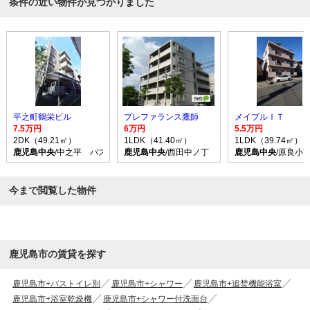
条件の近い物件が見つかりました
平之町鶴栄ビル
プレファランス鷹師
メイプルＩＴ
7.5万円
6万円
5.5万円
2DK（49.21㎡）
1LDK（41.40㎡）
1LDK（39.74㎡）
鹿児島中央
/中之平 バス乗車時間15分 停歩3分
鹿児島中央
/西田中ノ丁 バス乗車時間6分 停歩
鹿児島中央
/原良小
今まで閲覧した物件
鹿児島市の賃貸を探す
鹿児島市+バストイレ別
鹿児島市+シャワー
鹿児島市+追焚機能浴室
鹿児島市+浴室乾燥機
鹿児島市+シャワー付洗面台