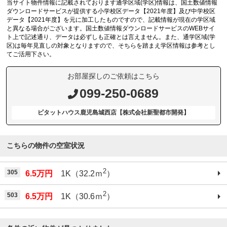
当サイト物件情報に記載されております通学区域(学区)情報は、国土数値情報
ダウンロードサービスが提供する小学校区データ【2021年度】及び中学校区
データ【2021年度】を元に加工したものですので、記載情報が現在の学区域
と異なる場合がございます。国土数値情報ダウンロードサービスのWEBサイ
ト上で記述通り、データは必ずしも正確とは言えません。また、通学区域(学
区)は毎年見直しの対象となりますので、そちらを踏まえ学区情報は参考とし
てご活用下さい。
お部屋探しのご依頼はこちら
099-250-0689
ピタットハウス鹿児島城西店【株式会社新聖都市開発】
こちらの物件の空室状況
2
305
6.5万円
1K（32.2ｍ
）
2
503
6.5万円
1K（30.6ｍ
）