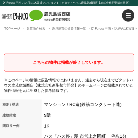
D' Forest 甲南 バス停の1K賃貸マンション！｜ピタットハウス鹿児島城西店【株式会社新聖都市開発】
TOPページ
賃貸物件検索
鹿児島市の賃貸情報一覧
D' Forest 甲南 バス停の1K賃
D' Forest 甲南
バス停の1K賃貸マンション
こちらの物件は掲載が終了しています。
※このページの情報は広告情報ではありません。過去から現在までピタットハ
ウス鹿児島城西店【株式会社新聖都市開発】のホームぺージに掲載されていた
物件情報を元に生成した参考情報です。
マンション / RC造(鉄筋コンクリート造)
種別 / 構造
9階
建物階建
1K
間取り一例
バス「バス停」駅 市営上之園町 停歩1分