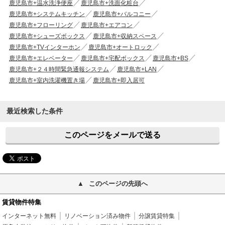
鹿児島市+温水洗浄便座
鹿児島市+洗面化粧台
鹿児島市+システムキッチン
鹿児島市+バルコニー
鹿児島市+フローリング
鹿児島市+エアコン
鹿児島市+シューズボックス
鹿児島市+収納スペース
鹿児島市+TVインターホン
鹿児島市+オートロック
鹿児島市+エレベーター
鹿児島市+宅配ボックス
鹿児島市+BS
鹿児島市+２４時間緊急通報システム
鹿児島市+LAN
鹿児島市+室内洗濯機置き場
鹿児島市+即入居可
最近検索した条件
このページをメールで送る
このページの先頭へ
賃貸物件特集
インターネット無料
リノベーション済み物件
分譲賃貸特集