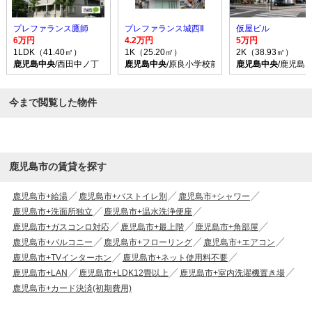
プレファランス鷹師
プレファランス城西Ⅱ
仮屋ビル
6万円
4.2万円
5万円
1LDK（41.40㎡）
1K（25.20㎡）
2K（38.93㎡）
鹿児島中央
/西田中ノ丁 バス乗車時間6分 停歩2分
鹿児島中央
/原良小学校前 バス乗車時間10分 
鹿児島中央
/鹿児島
今まで閲覧した物件
鹿児島市の賃貸を探す
鹿児島市+給湯
鹿児島市+バストイレ別
鹿児島市+シャワー
鹿児島市+洗面所独立
鹿児島市+温水洗浄便座
鹿児島市+ガスコンロ対応
鹿児島市+最上階
鹿児島市+角部屋
鹿児島市+バルコニー
鹿児島市+フローリング
鹿児島市+エアコン
鹿児島市+TVインターホン
鹿児島市+ネット使用料不要
鹿児島市+LAN
鹿児島市+LDK12畳以上
鹿児島市+室内洗濯機置き場
鹿児島市+カード決済(初期費用)