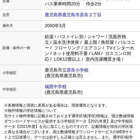
交通
バス乗車時間20分 停歩2分
鹿児島県鹿児島市原良２丁目
住所
2000年3月
築年月
給湯 / バストイレ別 / シャワー / 洗面所独
立 / 温水洗浄便座 / 最上階 / 角部屋 / バルコニ
ー / フローリング / エアコン / TVインターホ
設備・条件の一例
ン / ネット使用料不要 / LAN / ガスコンロ対
応 / LDK12畳以上 / 室内洗濯機置き場 /
鹿児島市立
原良小学校
小学校区
(鹿児島県鹿児島市)
城西中学校
中学校区
(鹿児島県鹿児島市)
※各種情報と現状に差異がある場合は、現状優先となります。
※物件情報の学区情報について
当サイト物件情報に記載されております通学区域(学区)情報は、国土数値情報
ダウンロードサービスが提供する小学校区データ【2021年度】及び中学校区
データ【2021年度】を元に加工したものですので、記載情報が現在の学区域
と異なる場合がございます。国土数値情報ダウンロードサービスのWEBサイ
ト上で記述通り、データは必ずしも正確とは言えません。また、通学区域(学