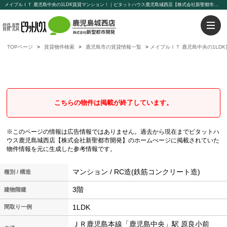
メイプルＩＴ 鹿児島中央の1LDK賃貸マンション！｜ピタットハウス鹿児島城西店【株式会社新聖都市開発】
TOPページ
賃貸物件検索
鹿児島市の賃貸情報一覧
メイプルＩＴ 鹿児島中央の1LD
メイプルＩＴ
鹿児島中央の1LDK賃貸マンション
こちらの物件は掲載が終了しています。
※このページの情報は広告情報ではありません。過去から現在までピタットハ
ウス鹿児島城西店【株式会社新聖都市開発】のホームぺージに掲載されていた
物件情報を元に生成した参考情報です。
マンション / RC造(鉄筋コンクリート造)
種別 / 構造
3階
建物階建
1LDK
間取り一例
ＪＲ鹿児島本線「鹿児島中央」駅 原良小前