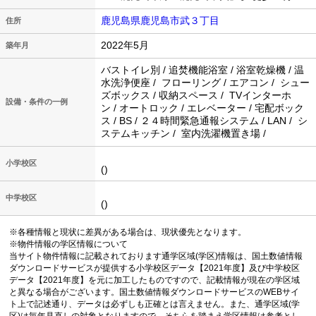
鹿児島県鹿児島市武３丁目
住所
2022年5月
築年月
バストイレ別 / 追焚機能浴室 / 浴室乾燥機 / 温
水洗浄便座 / フローリング / エアコン / シュー
ズボックス / 収納スペース / TVインターホ
設備・条件の一例
ン / オートロック / エレベーター / 宅配ボック
ス / BS / ２４時間緊急通報システム / LAN / シ
ステムキッチン / 室内洗濯機置き場 /
小学校区
()
中学校区
()
※各種情報と現状に差異がある場合は、現状優先となります。
※物件情報の学区情報について
当サイト物件情報に記載されております通学区域(学区)情報は、国土数値情報
ダウンロードサービスが提供する小学校区データ【2021年度】及び中学校区
データ【2021年度】を元に加工したものですので、記載情報が現在の学区域
と異なる場合がございます。国土数値情報ダウンロードサービスのWEBサイ
ト上で記述通り、データは必ずしも正確とは言えません。また、通学区域(学