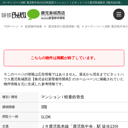
ガーデンコート武町 鹿児島中央の1LDK賃貸マンション！｜ピタットハウス鹿児島城西店【株式会社新聖都市開発】
TOPページ
賃貸物件検索
鹿児島市の賃貸情報一覧
ガーデンコート武町 鹿児島中央の
ガーデンコート武町
鹿児島中央の1LDK賃貸マンション
こちらの物件は掲載が終了しています。
※このページの情報は広告情報ではありません。過去から現在までピタットハ
ウス鹿児島城西店【株式会社新聖都市開発】のホームぺージに掲載されていた
物件情報を元に生成した参考情報です。
マンション / 軽量鉄骨造
種別 / 構造
3階
建物階建
1LDK
間取り一例
ＪＲ鹿児島本線「鹿児島中央」駅 徒歩13分
交通