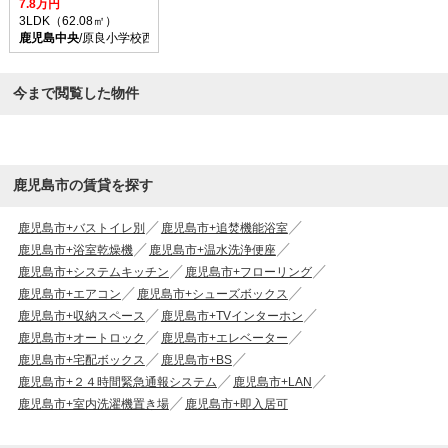
7.8万円
3LDK（62.08㎡）
鹿児島中央
/原良小学校西 バス乗車時間10分 停歩1分
今まで閲覧した物件
鹿児島市の賃貸を探す
鹿児島市+バストイレ別
鹿児島市+追焚機能浴室
鹿児島市+浴室乾燥機
鹿児島市+温水洗浄便座
鹿児島市+システムキッチン
鹿児島市+フローリング
鹿児島市+エアコン
鹿児島市+シューズボックス
鹿児島市+収納スペース
鹿児島市+TVインターホン
鹿児島市+オートロック
鹿児島市+エレベーター
鹿児島市+宅配ボックス
鹿児島市+BS
鹿児島市+２４時間緊急通報システム
鹿児島市+LAN
鹿児島市+室内洗濯機置き場
鹿児島市+即入居可