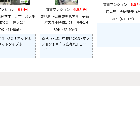
6.5
賃貸マンション
6万円
6.9万円
マンション
賃貸マンション
鹿児島中央駅 徒歩16
駅 西田中ノ丁 バス乗
鹿児島中央駅 鹿児島アリーナ前
3DK（60.51㎡）
間6分 停歩2分
バス乗車時間14分 停歩1分
DK（41.40㎡）
3DK（69.40㎡）
で徒歩8分！ネット無
原良小・城西中校区の3DKマン
ネットタイプ♪
ション！南向き広々バルコニ
ー！