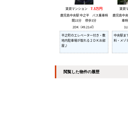
7.5万円
賃貸マンション
賃貸
鹿児島中央駅 中之平 バス乗車時
鹿児島中央
間15分 停歩3分
車時
2DK（49.21㎡）
1L
平之町のエレベーター付き・敷
中央駅ま
地内駐車場が取れる２ＤＫお部
料・メゾ
屋♪
閲覧した物件の履歴