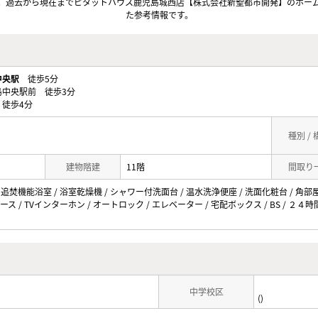
。過去から現在までピタットハウス鹿児島城西店【株式会社新聖都市開発】のホー
た参考情報です。
中央駅
徒歩5分
島中央駅前 徒歩3分
徒歩4分
種別 /
建物階建
11階
間取り
 追焚機能浴室 / 浴室乾燥機 / シャワー付洗面台 / 温水洗浄便座 / 洗面化粧台 / 角部屋 
ス / TVインターホン / オートロック / エレベーター / 宅配ボックス / BS / ２４
中学校区
()