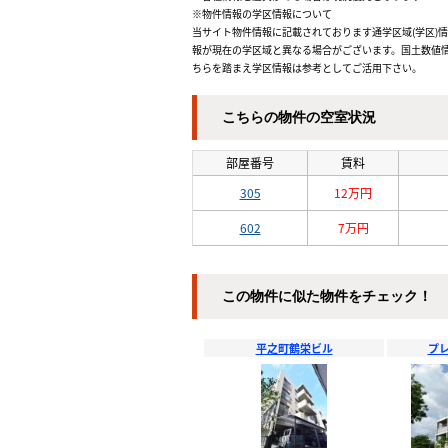
※物件情報の学区情報について
当サイト物件情報に記載されております通学区域(学区)
報が現在の学区域と異なる場合がございます。国土数値情
ちらを踏まえ学区情報は参考としてご活用下さい。
こちらの物件の空室状況
部屋番号
賃料
305
12万円
602
7万円
この物件に似た物件をチェック！
平之町鶴栄ビル
プ