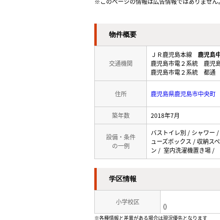
※このページの情報は広告情報ではありません
物件概要
ＪＲ鹿児島本線
鹿児島
交通機関
鹿児島市電２系統 鹿児
鹿児島市電２系統 都通 
住所
鹿児島県鹿児島市中央町
築年数
2018年7月
バストイレ別 / シャワー /
設備・条件
ューズボックス / 収納スペー
の一例
ン / 室内洗濯機置き場 /
学区情報
小学校区
()
※各種情報と差異がある場合は現況優先となります