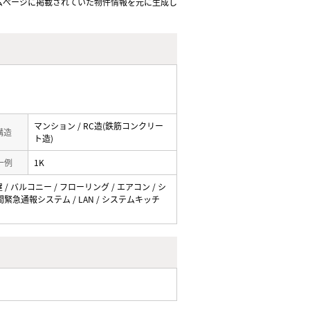
ムぺージに掲載されていた物件情報を元に生成し
マンション / RC造(鉄筋コンクリー
 構造
ト造)
一例
1K
/ バルコニー / フローリング / エアコン / シ
時間緊急通報システム / LAN / システムキッチ