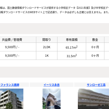
情報は、国土数値情報ダウンロードサービスが提供する小学校区データ【2021年度】及び中学校区デ
報ダウンロードサービスのWEBサイト上で記述通り、データは必ずしも正確とは言えません。また、
共益費 / 管理費
間取り
専有面積
敷金
2
9,500円 / -
2LDK
0ヶ月
65.17ｍ
2
9,500円 / -
1K
0ヶ月
31.5ｍ
レファランス鷹師
イーリス永吉
サンローゼ三島