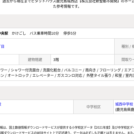
。過去から現在までピタットハウス鹿児島城西店【株式会社新聖都市開発】のホー
た参考情報です。
中央駅
かけごし バス乗車時間10分 停歩5分
丁目
種別 /
建物階建
3階
間取り
ャワー / シャワー付洗面台 / 洗面化粧台 / バルコニー / 南向き / フローリング / エア
ン / オートロック / エレベーター / ガスコンロ対応 / 外壁タイル張り / 和室 / 室
校
城西中学校
中学校区
(鹿児島県鹿
情報は、国土数値情報ダウンロードサービスが提供する小学校区データ【2021年度】及び中学校区デ
報ダウンロードサービスのWEBサイト上で記述通り、データは必ずしも正確とは言えません。また、