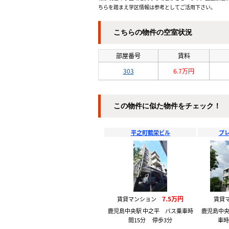
ちらを踏まえ学区情報は参考としてご活用下さい。
こちらの物件の空室状況
部屋番号
賃料
303
6.7万円
この物件に似た物件をチェック！
平之町鶴栄ビル
プ
7.5万円
賃貸マンション
賃貸
鹿児島中央駅 中之平 バス乗車時
鹿児島中央
間15分 停歩3分
車時