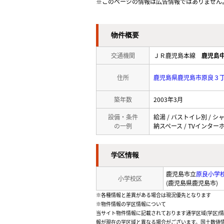
※このページの情報は広告情報ではありません
物件概要
交通機関
ＪＲ鹿児島本線
鹿児島
住所
鹿児島県鹿児島市原良３
築年数
2003年3月
設備・条件
給湯 / バストイレ別 / シ
の一例
納スペース / TVインターホ
学区情報
鹿児島市立
原良小学
小学校区
(鹿児島県鹿児島市)
※各種情報と差異がある場合は現況優先となります
※物件情報の学区情報について
当サイト物件情報に記載されております通学区域(学区)
報が現在の学区域と異なる場合がございます。国土数値情