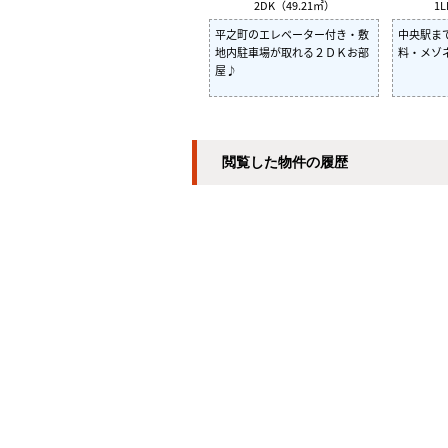
2DK（49.21㎡）
1L
平之町のエレベーター付き・敷
中央駅ま
地内駐車場が取れる２ＤＫお部
料・メゾ
屋♪
閲覧した物件の履歴