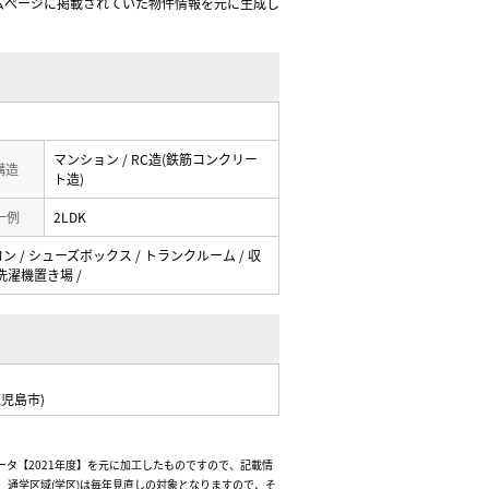
ムぺージに掲載されていた物件情報を元に生成し
マンション / RC造(鉄筋コンクリー
 構造
ト造)
一例
2LDK
コン / シューズボックス / トランクルーム / 収
内洗濯機置き場 /
児島市)
ータ【2021年度】を元に加工したものですので、記載情
通学区域(学区)は毎年見直しの対象となりますので、そ