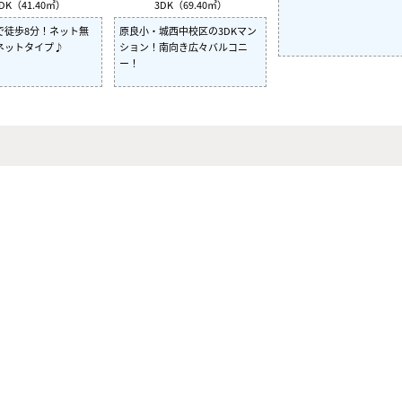
DK（41.40㎡）
3DK（69.40㎡）
で徒歩8分！ネット無
原良小・城西中校区の3DKマン
ネットタイプ♪
ション！南向き広々バルコニ
ー！