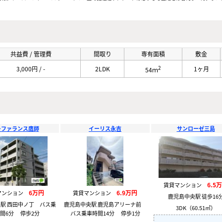
共益費 / 管理費
間取り
専有面積
敷金
2
3,000円 / -
2LDK
1ヶ月
54ｍ
レファランス鷹師
イーリス永吉
サンローゼ三島
6.5
賃貸マンション
6万円
6.9万円
マンション
賃貸マンション
鹿児島中央駅 徒歩16
駅 西田中ノ丁 バス乗
鹿児島中央駅 鹿児島アリーナ前
3DK（60.51㎡）
間6分 停歩2分
バス乗車時間14分 停歩1分